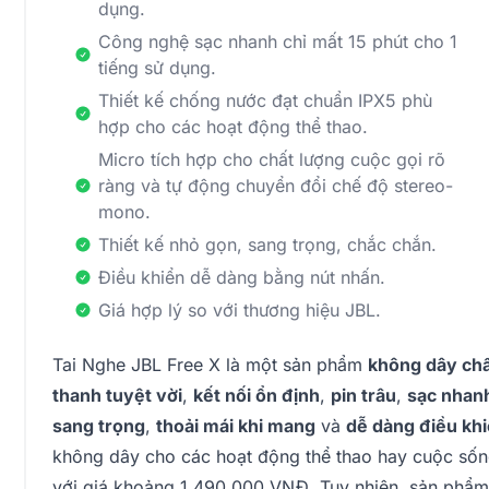
dụng.
Công nghệ sạc nhanh chỉ mất 15 phút cho 1
tiếng sử dụng.
Thiết kế chống nước đạt chuẩn IPX5 phù
hợp cho các hoạt động thể thao.
Micro tích hợp cho chất lượng cuộc gọi rõ
ràng và tự động chuyển đổi chế độ stereo-
mono.
Thiết kế nhỏ gọn, sang trọng, chắc chắn.
Điều khiển dễ dàng bằng nút nhấn.
Giá hợp lý so với thương hiệu JBL.
Tai Nghe JBL Free X là một sản phẩm
không dây chấ
thanh tuyệt vời
,
kết nối ổn định
,
pin trâu
,
sạc nhan
sang trọng
,
thoải mái khi mang
và
dễ dàng điều kh
không dây cho các hoạt động thể thao hay cuộc sốn
với giá khoảng 1.490.000 VNĐ. Tuy nhiên, sản phẩ