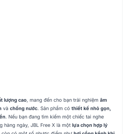
t lượng cao
, mang đến cho bạn trải nghiệm
âm
h
và
chống nước
. Sản phẩm có
thiết kế nhỏ gọn,
iển
. Nếu bạn đang tìm kiếm một chiếc tai nghe
g hàng ngày, JBL Free X là một
lựa chọn hợp lý
m còn có một số nhược điểm như
hơi cồng kềnh khi