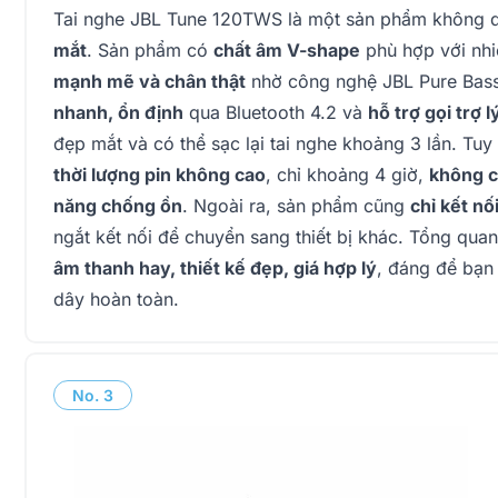
Tai nghe JBL Tune 120TWS là một sản phẩm không 
mắt
. Sản phẩm có
chất âm V-shape
phù hợp với nhiề
mạnh mẽ và chân thật
nhờ công nghệ JBL Pure Bas
nhanh, ổn định
qua Bluetooth 4.2 và
hỗ trợ gọi trợ l
đẹp mắt và có thể sạc lại tai nghe khoảng 3 lần. T
thời lượng pin không cao
, chỉ khoảng 4 giờ,
không c
năng chống ồn
. Ngoài ra, sản phẩm cũng
chỉ kết nố
ngắt kết nối để chuyển sang thiết bị khác. Tổng qu
âm thanh hay, thiết kế đẹp, giá hợp lý
, đáng để bạn
dây hoàn toàn.
No.
3