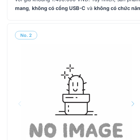
mang
,
không có cổng USB-C
và
không có chức nă
No.
2