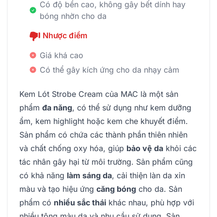
Có độ bền cao, không gây bết dính hay
bóng nhờn cho da
Nhược điểm
Giá khá cao
Có thể gây kích ứng cho da nhạy cảm
Kem Lót Strobe Cream của MAC là một sản
phẩm
đa năng
, có thể sử dụng như kem dưỡng
ẩm, kem highlight hoặc kem che khuyết điểm.
Sản phẩm có chứa các thành phần thiên nhiên
và chất chống oxy hóa, giúp
bảo vệ da
khỏi các
tác nhân gây hại từ môi trường. Sản phẩm cũng
có khả năng
làm sáng da
, cải thiện làn da xỉn
màu và tạo hiệu ứng
căng bóng
cho da. Sản
phẩm có
nhiều sắc thái
khác nhau, phù hợp với
nhiều tông màu da và nhu cầu sử dụng. Sản