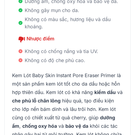
Dưỡng ẩm, chống oxy hóa và bảo vệ da.
Không gây mụn cho da.
Không có màu sắc, hương liệu và dầu
khoáng.
Nhược điểm
Không có chống nắng và tia UV.
Không có độ che phủ cao.
Kem Lót Baby Skin Instant Pore Eraser Primer là
một sản phẩm kem lót tốt cho da dầu hoặc hỗn
hợp thiên dầu. Kem lót có khả năng
kiềm dầu
và
che phủ lỗ chân lông
hiệu quả, tạo điều kiện
cho lớp nền bám dính và lâu trôi hơn. Kem lót
cũng có chiết xuất từ quả cherry, giúp
dưỡng
ẩm
,
chống oxy hóa
và
bảo vệ da
khỏi các tác
nhân gây hại từ môi trường. Kem lót không chứa