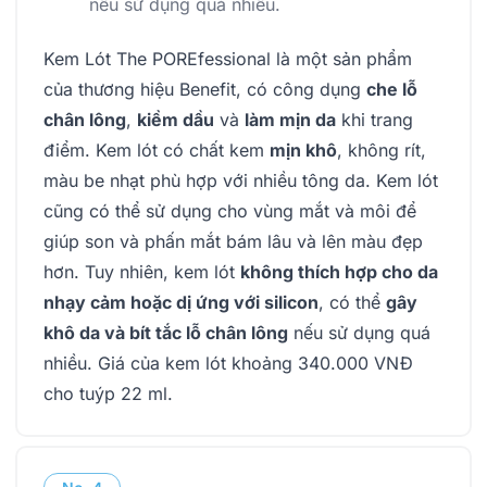
nếu sử dụng quá nhiều.
Kem Lót The POREfessional là một sản phẩm
của thương hiệu Benefit, có công dụng
che lỗ
chân lông
,
kiềm dầu
và
làm mịn da
khi trang
điểm. Kem lót có chất kem
mịn khô
, không rít,
màu be nhạt phù hợp với nhiều tông da. Kem lót
cũng có thể sử dụng cho vùng mắt và môi để
giúp son và phấn mắt bám lâu và lên màu đẹp
hơn. Tuy nhiên, kem lót
không thích hợp cho da
nhạy cảm hoặc dị ứng với silicon
, có thể
gây
khô da và bít tắc lỗ chân lông
nếu sử dụng quá
nhiều. Giá của kem lót khoảng 340.000 VNĐ
cho tuýp 22 ml.