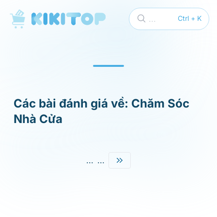
KikiTop
...
Ctrl + K
Các bài đánh giá về: Chăm Sóc
Nhà Cửa
...
...