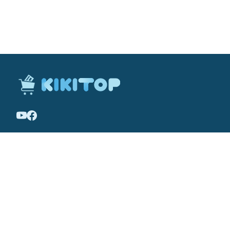
Về chúng tôi
Điều khoản sử dụng
Chính sách bảo mật
Chính sách cookies
©
2026
-
KikiTop VN
. All rights reserved.